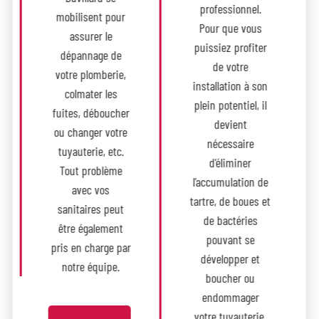
professionnel.
mobilisent pour
Pour que vous
assurer le
puissiez profiter
dépannage de
de votre
votre plomberie,
installation à son
colmater les
plein potentiel, il
fuites, déboucher
devient
ou changer votre
nécessaire
tuyauterie, etc.
d’éliminer
Tout problème
l’accumulation de
avec vos
tartre, de boues et
sanitaires peut
de bactéries
être également
pouvant se
pris en charge par
développer et
notre équipe.
boucher ou
endommager
votre tuyauterie.